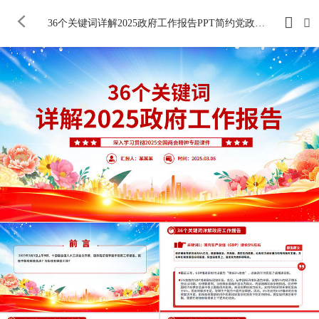
36个关键词详解2025政府工作报告PPT简约党政风两会精神学习课件