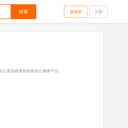
搜索
请登录
注册
户办公更高效更轻松的办公服务平台。