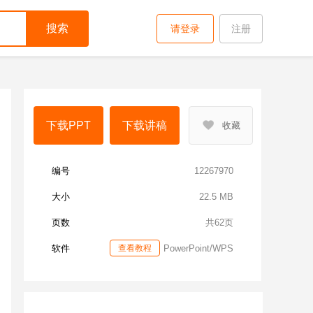
搜索
请登录
注册
下载PPT
下载讲稿
收藏
编号
12267970
大小
22.5 MB
页数
共62页
软件
查看教程
PowerPoint/WPS