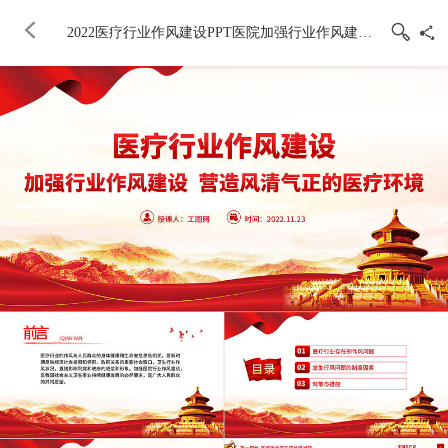
2022医疗行业作风建设PPT医院加强行业作风建设营造风清气正的医疗环境工作总结汇报