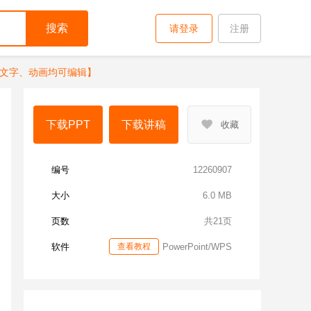
搜索
请登录
注册
文字、动画均可编辑】
下载PPT
下载讲稿
收藏
编号
12260907
大小
6.0 MB
页数
共21页
软件
查看教程
PowerPoint/WPS