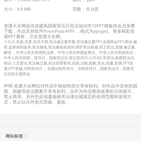
大小：9.8 MB
页数：共34页
党课大全网提供党建风国家宪法日宪法知识学习PPT模板供会员免费
下载，作品支持软件PowerPoint/WPS ，格式为ppt/pptx。更多精彩党
课PPT素材，尽在党课大全网。
十九大,党政,党委,党员干部,宪法修正案草案,宪法修正案PPT,全国两会PPT,两会,修
宪,监察体制改革,宪法修改,宪法修改的原则,维护宪法权威,捍卫宪法,党建,修正案,
解读 ，中华人民共和国民法典，中华人民共和国监察法，中华人民共和国宪法，
中华人民共和国，宣传日，国家宪法日,宪法宣传日,12月4日,学宪法,检察院法治,
知识,七五普法,宪法修正案,宪法宣誓誓词,全国,法制,国家,宪法,党建,党课,PPT党
课,PPT党建,法制宣传日 ，全国法制宣传日，法制宣传日，国家宪法日，国家宪
法日的主题班会
声明:党课大全网仅对作品中独创性部分享有权利。对作品中含有的国
旗、国徽等政治图案不享有权利，仅作为作品整体效果的示例展示，
禁止商用。另外您必须遵循相关法律法规规定的使用范围和使用方
式，禁止以任何形式歪曲、篡改。
网站标签：