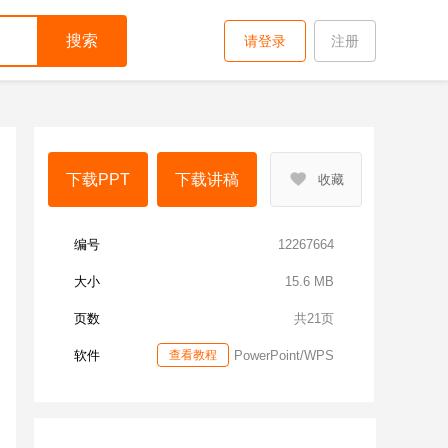
搜索
请登录
注册
下载PPT
下载讲稿
收藏
编号
12267664
大小
15.6 MB
页数
共21页
软件
查看教程
PowerPoint/WPS