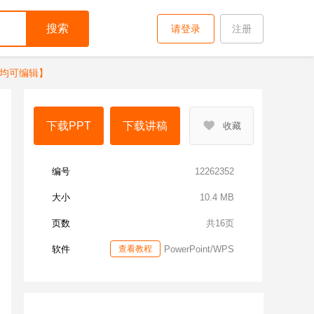
搜索
请登录
注册
均可编辑】
下载PPT
下载讲稿
收藏
编号
12262352
大小
10.4 MB
页数
共16页
软件
查看教程
PowerPoint/WPS