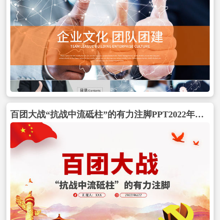
百团大战“抗战中流砥柱”的有力注脚PPT2022年党组织党支部党史学习教育主题党日党课包含