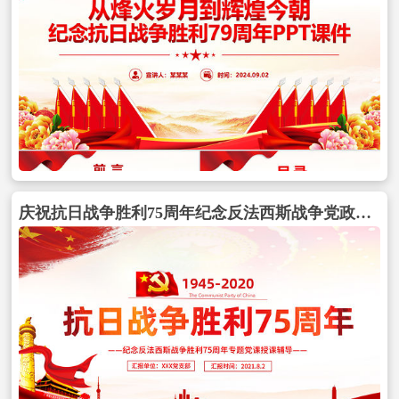
庆祝抗日战争胜利75周年纪念反法西斯战争党政风专题党课PPT包含