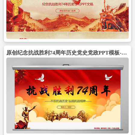
原创纪念抗战胜利74周年历史党史党政PPT模板-版权可商用包含