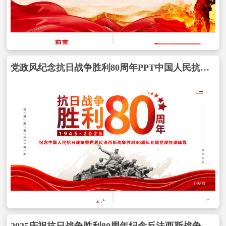
党政风纪念抗日战争胜利80周年PPT中国人民抗日战争暨世界反法西斯战争胜利80周年纪念日课件包含