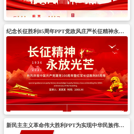
纪念长征胜利85周年PPT党政风庄严长征精神永放光芒缅怀革命先烈重温峥嵘岁月建党百年专题党课PPT包含
新民主主义革命伟大胜利PPT为实现中华民族伟大复兴创造了根本社会条件学党史专题党课PPT包含