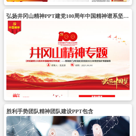
弘扬井冈山精神PPT建党100周年中国精神谱系坚定信念艰苦奋斗实事求是敢闯新路依靠群众敢于胜利党员教育党课包含
胜利手势团队精神团队建设PPT包含