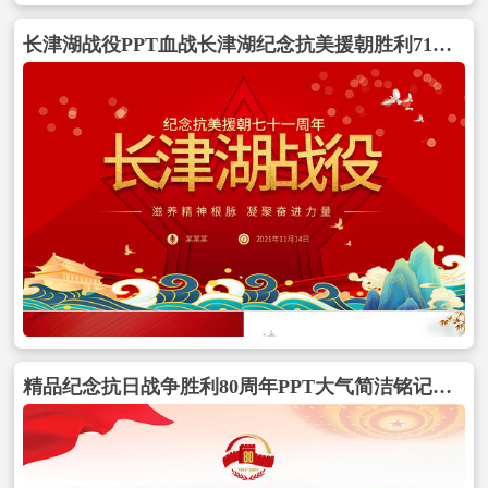
长津湖战役PPT血战长津湖纪念抗美援朝胜利71周年缅怀志愿军英雄激发奋进力量专题党课PPT包含
精品纪念抗日战争胜利80周年PPT大气简洁铭记历史吾辈自强党课下载包含