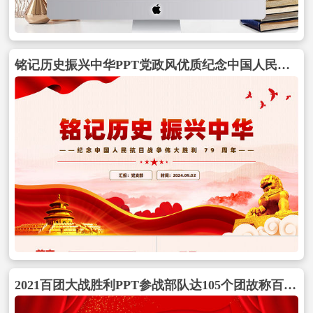
铭记历史振兴中华PPT党政风优质纪念中国人民抗日战争伟大胜利 79 周年课件包含
2021百团大战胜利PPT参战部队达105个团故称百团大战动态PPT模板包含