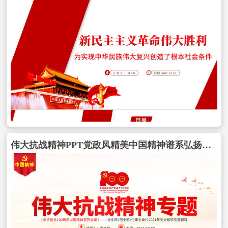
伟大抗战精神PPT党政风精美中国精神谱系弘扬抗战精神克服艰难险阻为实现中华民族伟大复兴而奋斗专题辅导党课包含