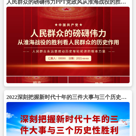
人民群众的磅礴伟力PPT党政风从淮海战役的胜利看人民群众的历史作用党史学习党课包含
2022深刻把握新时代十年的三件大事与三个历史性胜利PPT精美党建风党员干部学习教育专题党课党建课件包含