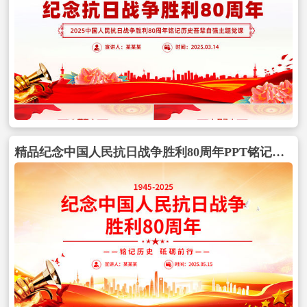
精品纪念中国人民抗日战争胜利80周年PPT铭记历史砥砺前行党课下载包含