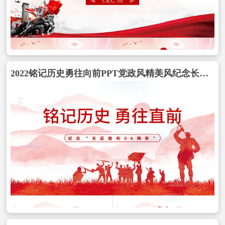
2022铭记历史勇往向前PPT党政风精美风纪念长征胜利86周年专题党课PPT模板包含