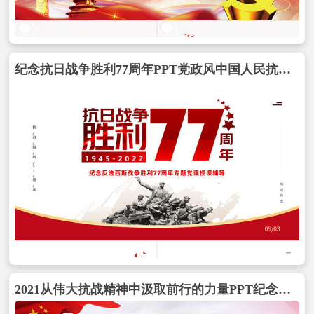
纪念抗日战争胜利77周年PPT党政风中国人民抗日战争暨世界反法西斯战争胜利77周年纪念日课件模板包含
2021从伟大抗战精神中汲取前行的力量PPT纪念抗日战争暨法西斯胜利党建党课包含