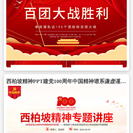
西柏坡精神PPT建党100周年中国精神谱系谦虚谨慎艰苦奋斗敢于斗争敢于胜利依靠群众团结统一两个务必党建专题党课包含