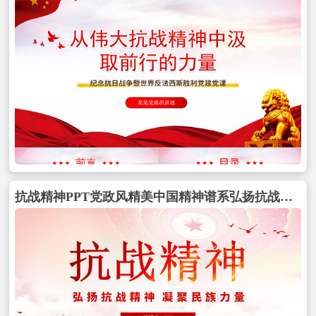
抗战精神PPT党政风精美中国精神谱系弘扬抗战精神凝聚民族力量专题辅导党课包含