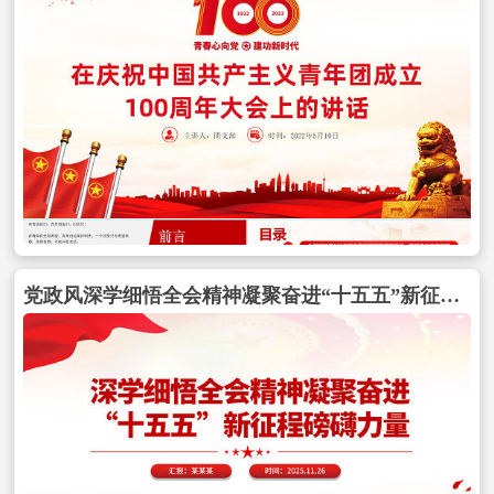
党政风深学细悟全会精神凝聚奋进“十五五”新征程磅礴力量PPT党课包含