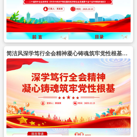
简洁风深学笃行全会精神凝心铸魂筑牢党性根基PPT党课包含