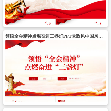
领悟全会精神点燃奋进三盏灯PPT党政风中国风基层党员支部书记党课党建专题课件模板包含