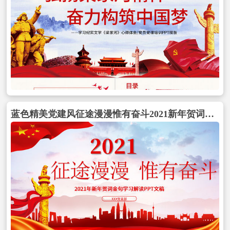
蓝色精美党建风征途漫漫惟有奋斗2021新年贺词解读金句学习党课PPT包含