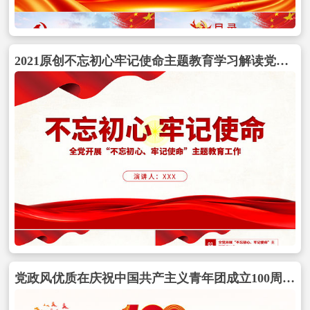
2021原创不忘初心牢记使命主题教育学习解读党课PPT-版权可商用-含讲稿包含
党政风优质在庆祝中国共产主义青年团成立100周年大会上的讲话精神解读团课课件包含