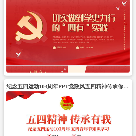
纪念五四运动103周年PPT党政风五四精神传承你我专题党课PPT模板包含