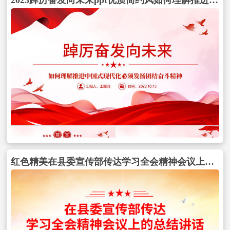
2023踔厉奋发向未来ppt优质简约风如何理解推进中国式现代化必须发扬团结奋斗精神党员干部学习党课PPT包含
红色精美在县委宣传部传达学习全会精神会议上的总结讲话PPT模板包含