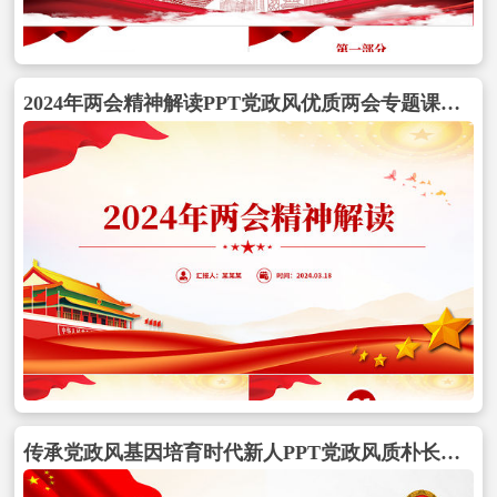
2024年两会精神解读PPT党政风优质两会专题课件包含
传承党政风基因培育时代新人PPT党政风质朴长辛店革命活动与伟大建党精神党史学习专题党课包含