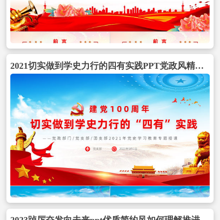
2021切实做到学史力行的四有实践PPT党政风精美党史学习教育专题党课讲稿课件包含