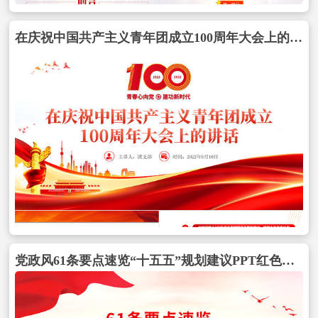
在庆祝中国共产主义青年团成立100周年大会上的讲话精神解读团课课件包含
党政风61条要点速览“十五五”规划建议PPT红色精美四中全会精神宣讲课件包含