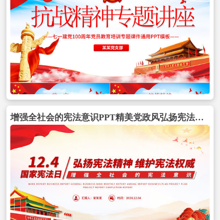
增强全社会的宪法意识PPT精美党政风弘扬宪法精神维护宪法权威党课下载包含