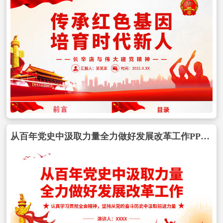
从百年党史中汲取力量全力做好发展改革工作PPT认真学习贯彻全会精神坚持从党的奋斗历史中汲取前进力量专题党课PPT模板包含