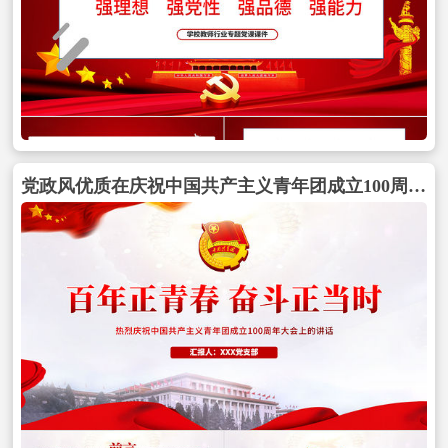
党政风优质在庆祝中国共产主义青年团成立100周年大会上的讲话精神解读团课课件包含