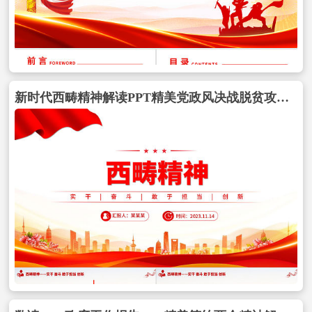
新时代西畴精神解读PPT精美党政风决战脱贫攻坚决胜全面小康中国精神谱系课件包含