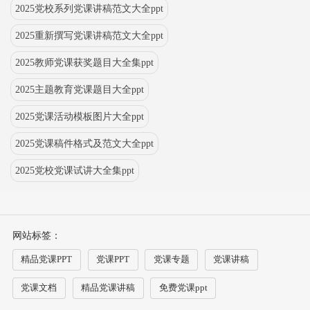
2025党校系列党课讲稿范文大全ppt
2025重新撰写党课讲稿范文大全ppt
2025教师党课获奖题目大全集ppt
2025主题教育党课题目大全ppt
2025党课活动模板图片大全ppt
2025党课稿件格式及范文大全ppt
2025党校党课试讲大全集ppt
网站标签：
精品党课PPT
党课PPT
党课专题
党课讲稿
党课文档
精品党课讲稿
免费党课ppt