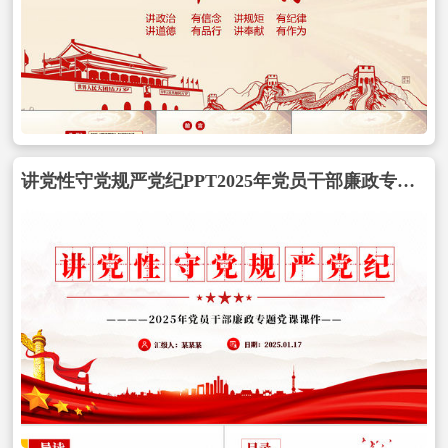
讲党性守党规严党纪PPT2025年党员干部廉政专题党课PPT包含