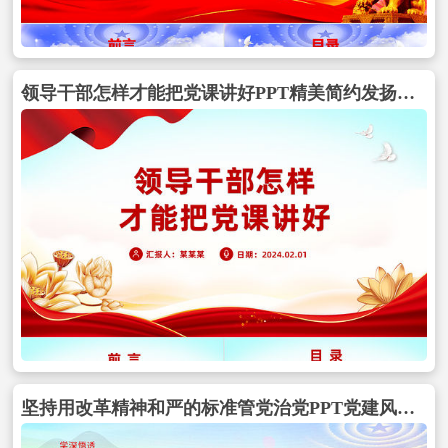
领导干部怎样才能把党课讲好PPT精美简约发扬党的优良传统党课包含
坚持用改革精神和严的标准管党治党PPT党建风二十届中央纪委四次全会重要讲话课件包含