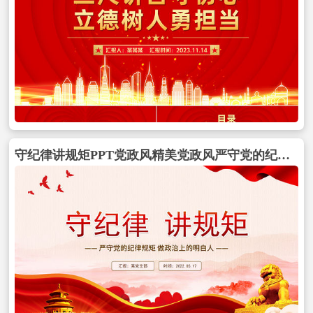
守纪律讲规矩PPT党政风精美党政风严守党的纪律规矩做政治上的明白人专题党课PPT模板包含