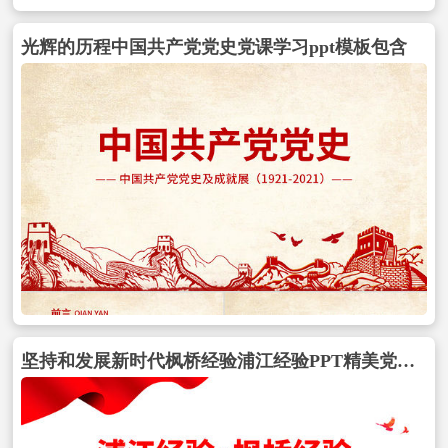
光辉的历程中国共产党党史党课学习ppt模板包含
坚持和发展新时代枫桥经验浦江经验PPT精美党政风提升基层社会治理水平基层干部思想教育党课包含