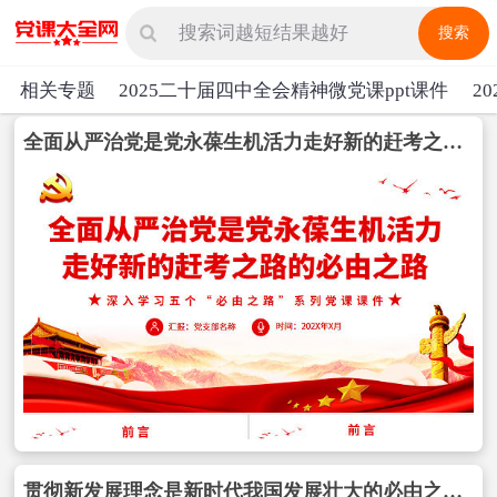
搜索
相关专题
2025二十届四中全会精神微党课ppt课件
2
全面从严治党是党永葆生机活力走好新的赶考之路的必由之路PPT党政风深入学习五个“必由之路”系列党课PPT包含
贯彻新发展理念是新时代我国发展壮大的必由之路PPT党政风深入学习五个“必由之路”系列党课PPT模板包含