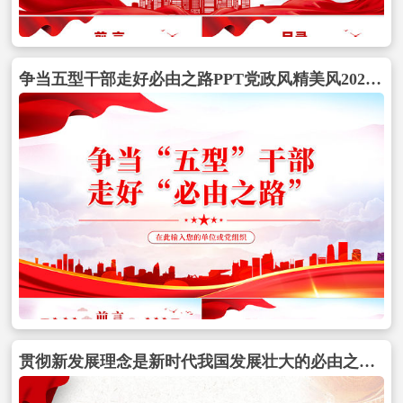
争当五型干部走好必由之路PPT党政风精美风2022年领悟两会精神专题党课PPT模板包含
贯彻新发展理念是新时代我国发展壮大的必由之路PPT党政风深入学习五个“必由之路”专题党课PPT包含