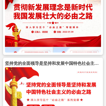
坚持党的全面领导是坚持和发展中国特色社会主义的必由之路党政风深入学习五个“必由之路”系列党课PPT包含