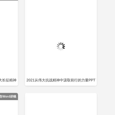
大长征精神
2021从伟大抗战精神中汲取前行的力量PPT
即下载
立即下载
添加收藏
纪念抗日战争暨法西斯胜利党建党课包含
含Word讲稿