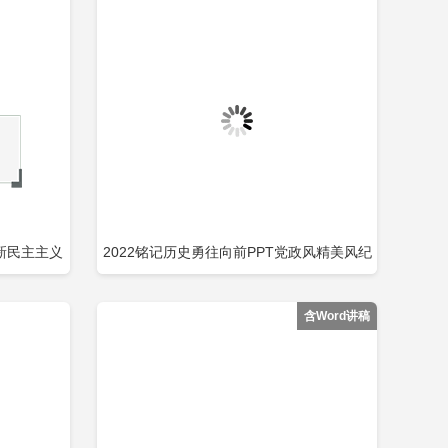
新民主主义
2022铭记历史勇往向前PPT党政风精美风纪
即下载
立即下载
添加收藏
包含
念长征胜利86周年专题党课PPT模板包含
含Word讲稿