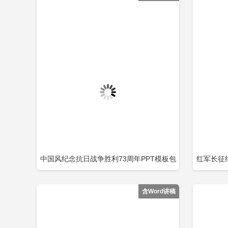
中国风纪念抗日战争胜利73周年PPT模板包
红军长征
立即下载
添加收藏
添
含
含Word讲稿