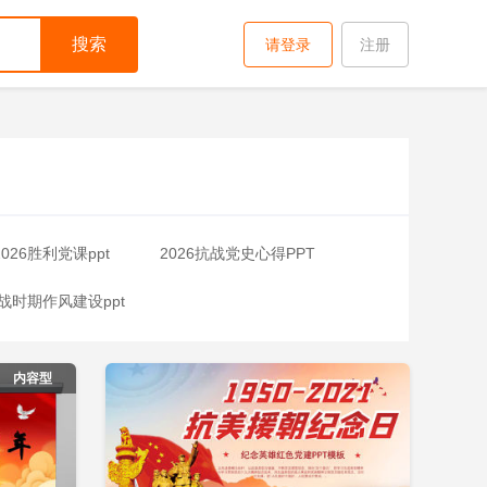
搜索
请登录
注册
2026胜利党课ppt
2026抗战党史心得PPT
抗战时期作风建设ppt
即下载
立即下载
添加收藏
教育ppt摸板
2026讲党史抗日战争PPT
内容型
费模板下载
2026国家安全报告模板ppt
汇报ppt
2026廉政微党课ppt模板免费