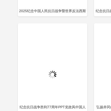
2025纪念中国人民抗日战争暨世界反法西斯
纪念抗日
立即下载
添加收藏
添
战争胜利80周年PPT党课下载包含
战争暨世
纪念抗日战争胜利77周年PPT党政风中国人
弘扬井冈