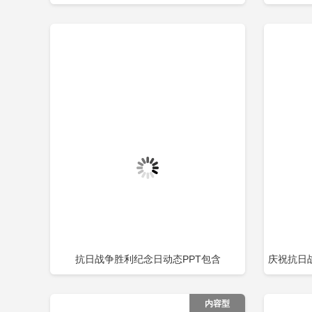
立即下载
添加收藏
添
民抗日战争暨世界反法西斯战争胜利77周年
谱系坚定
纪念日课件模板包含
靠群
抗日战争胜利纪念日动态PPT包含
庆祝抗日
立即下载
添加收藏
添
内容型