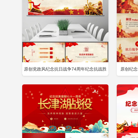
2026招投标廉洁教育ppt模板
20
2026强党性ppt模板免费
2026
原创党政风纪念抗日战争74周年纪念抗战胜
原创纪念
立即下载
添加收藏
添
利PPT模板-版权可商用包含