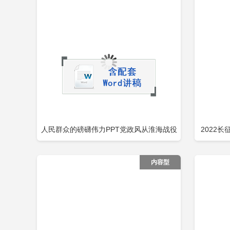
人民群众的磅礴伟力PPT党政风从淮海战役
2022
立即下载
添加收藏
添
的胜利看人民群众的历史作用党史学习党课
纪念中国
内容型
包含