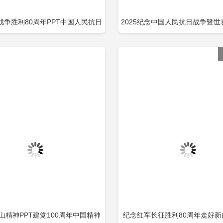
战争胜利80周年PPT中国人民抗日
2025纪念中国人民抗日战争暨
立即下载
立
加收藏
添加收藏
界反法西斯战争胜利80周年纪念日
战争胜利80周年PPT党课
课件包含
山精神PPT建党100周年中国精神
纪念红军长征胜利80周年走好新