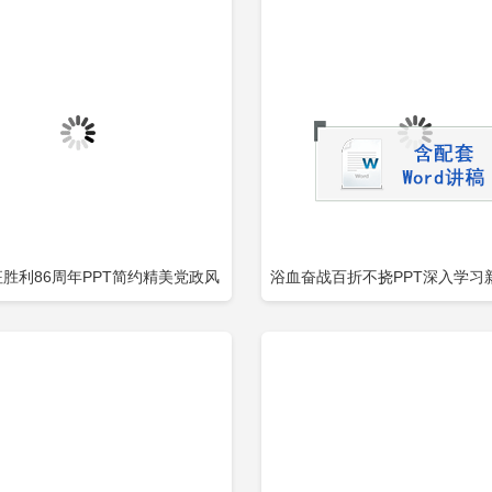
长征胜利86周年PPT简约精美党政风
浴血奋战百折不挠PPT深入学习
立即下载
立
加收藏
添加收藏
工农红军长征胜利86周年专题党建
革命伟大胜利是如何夺取的
党课PPT模板包含