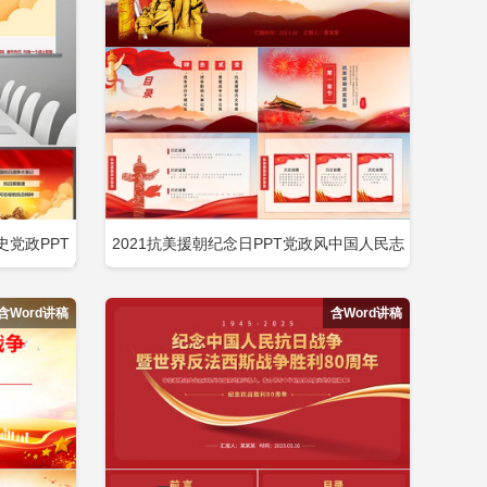
图模板ppt
2026作风建设免费ppt模板
党政PPT
2021抗美援朝纪念日PPT党政风中国人民志
即下载
立即下载
添加收藏
愿军出国作战胜利71周年党课PPT包含
含Word讲稿
含Word讲稿