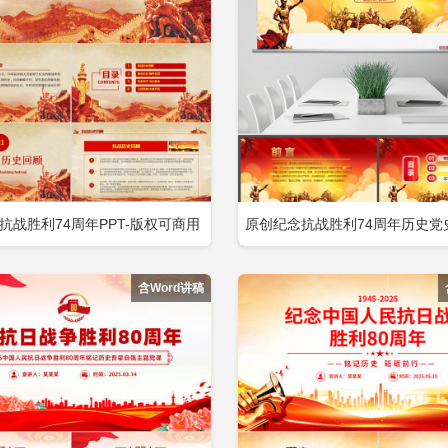
26廉洁ppt样板
2026维护国家安全模板ppt
2026党支部构架
从严治党报告ppt模板
抗战胜利74周年PPT-版权可商用
原创纪念抗战胜利74周年历史党史
立即下载
立
加收藏
添加收藏
包含
模板-版权可商用包含
含Word讲稿