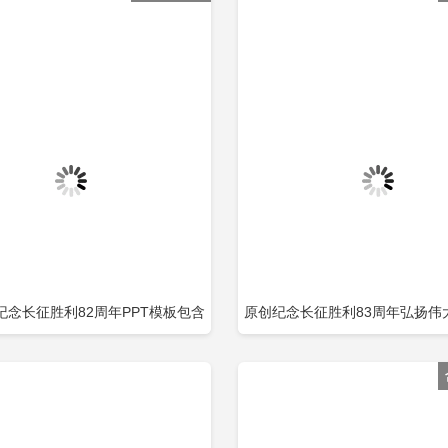
纪念长征胜利82周年PPT模板包含
原创纪念长征胜利83周年弘扬伟
立即下载
立
加收藏
添加收藏
PPT-版权可商用包含