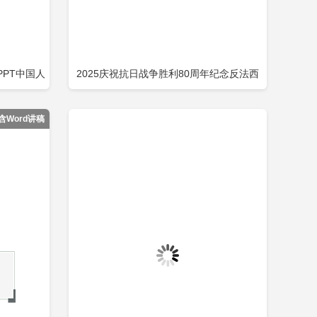
PT中国人
2025庆祝抗日战争胜利80周年纪念反法西
即下载
立即下载
添加收藏
利80周年
斯战争胜利专题党课PPT课件下载包含
含Word讲稿