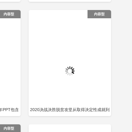
即下载
立即下载
添加收藏
内容型
内容型
PPT包含
2020决战决胜脱贫攻坚从取得决定性成就到
即下载
立即下载
添加收藏
夺取全面胜利PPT模板包含
内容型