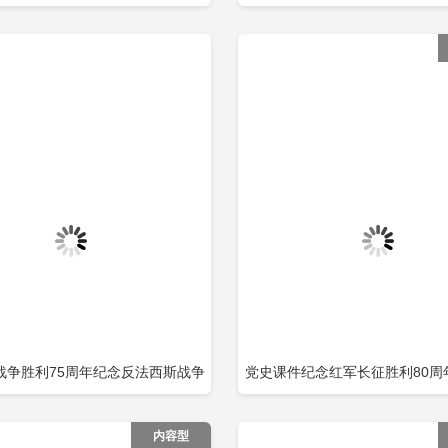
立即下载
立
加收藏
添加收藏
信念艰苦奋斗实事求是敢闯新路依
含
众敢于胜利党员教育党课包含
战争胜利75周年纪念反法西斯战争
党史课件纪念红军长征胜利80周年
立即下载
立
加收藏
添加收藏
党政风专题党课PPT包含
内容型