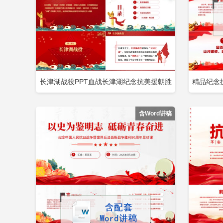
长津湖战役PPT血战长津湖纪念抗美援朝胜
精品纪念
立即下载
添加收藏
添
利71周年缅怀志愿军英雄激发奋进力量专题
铭
含Word讲稿
党课PPT包含