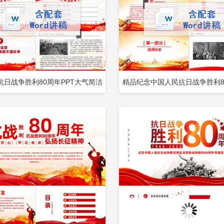
抗日战争胜利80周年PPT大气简洁
精品纪念中国人民抗日战争胜利80
立即下载
立
加收藏
添加收藏
记历史吾辈自强党课下载包含
铭记历史砥砺前行党课下载