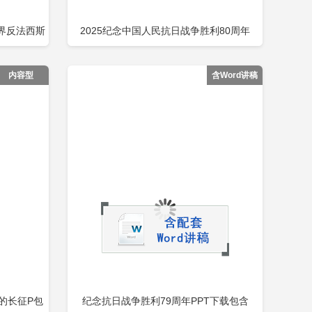
世界反法西斯
2025纪念中国人民抗日战争胜利80周年
即下载
立即下载
添加收藏
包含
PPT铭记历史砥砺前行党课包含
内容型
含Word讲稿
的长征P包
纪念抗日战争胜利79周年PPT下载包含