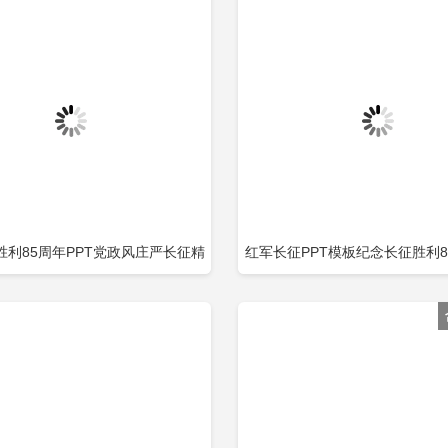
胜利85周年PPT党政风庄严长征精
红军长征PPT模板纪念长征胜利8
立即下载
立
加收藏
添加收藏
芒缅怀革命先烈重温峥嵘岁月建党
百年专题党课PPT包含