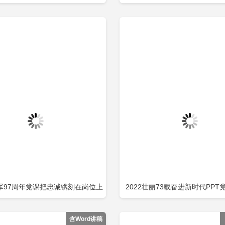
立即下载
立
加收藏
添加收藏
年党课ppt建党100周年党员教育培
成立103周年党课包含
训专题党课PPT包含
军97周年党课把忠诚镌刻在岗位上
2022壮丽73载奋进新时代PP
立即下载
立
加收藏
添加收藏
PPT模板包含
新中国成立73周年喜迎国庆七十
含Word讲稿
PPT包含