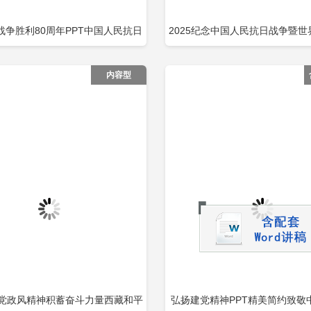
战争胜利80周年PPT中国人民抗日
2025纪念中国人民抗日战争暨
立即下载
立
加收藏
添加收藏
界反法西斯战争胜利80周年纪念日
战争胜利80周年PPT党课
内容型
课件包含
传承党政风精神积蓄奋斗力量西藏和平
弘扬建党精神PPT精美简约致敬