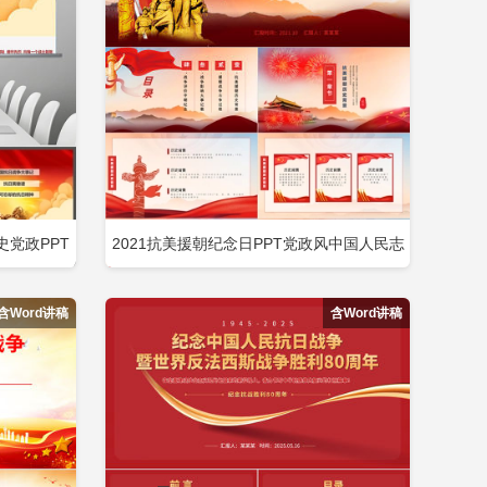
周年ppt
强国有我74周年ppt
模板
2026全民国家安全教育10周年ppt
党政PPT
2021抗美援朝纪念日PPT党政风中国人民志
即下载
立即下载
添加收藏
愿军出国作战胜利71周年党课PPT包含
含Word讲稿
含Word讲稿