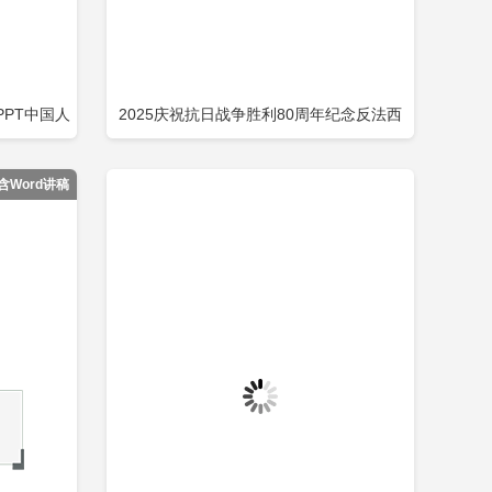
PT中国人
2025庆祝抗日战争胜利80周年纪念反法西
即下载
立即下载
添加收藏
利80周年
斯战争胜利专题党课PPT课件下载包含
含Word讲稿