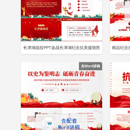
长津湖战役PPT血战长津湖纪念抗美援朝胜
精品纪念
立即下载
添加收藏
添
利71周年缅怀志愿军英雄激发奋进力量专题
铭
含Word讲稿
党课PPT包含