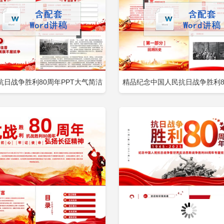
抗日战争胜利80周年PPT大气简洁
精品纪念中国人民抗日战争胜利80
立即下载
立
加收藏
添加收藏
记历史吾辈自强党课下载包含
铭记历史砥砺前行党课下载