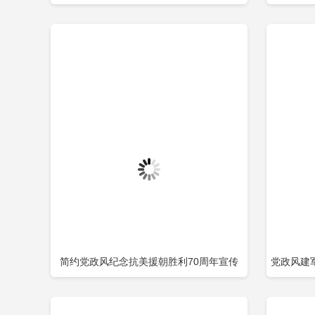
立即下载
添加收藏
添
解放70周
简约党政风纪念抗美援朝胜利70周年宣传
党政风建
立即下载
添加收藏
添
PPT模板包含