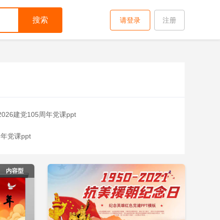
搜索
请登录
注册
2026建党105周年党课ppt
年党课ppt
即下载
立即下载
添加收藏
2026胜利党课ppt
2026抗战党课ppt
内容型
周年ppt
ppt