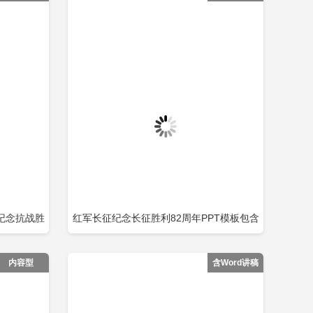
纪念抗战胜
红军长征纪念长征胜利82周年PPT模板包含
即下载
立即下载
添加收藏
包含
内容型
含Word讲稿