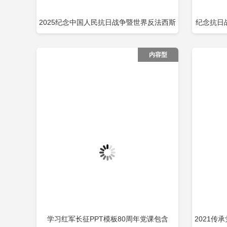
2025纪念中国人民抗日战争暨世界反法西斯
纪念抗日
立即下载
添加收藏
添
战争胜利80周年PPT党课下载包含
战争暨世
内容型
学习红军长征PPT模板80周年党课包含
2021