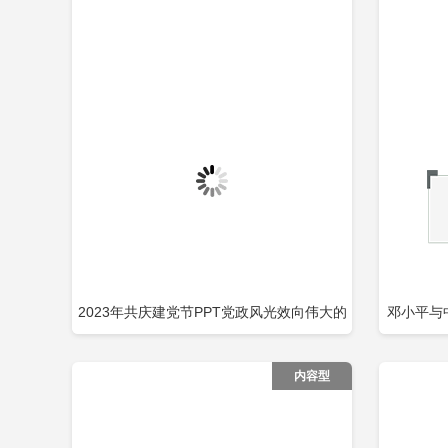
2023年共庆建党节PPT党政风光效向伟大的
邓小平与
立即下载
添加收藏
添
党献礼建党节建党102周年党课PPT包含
邓
内容型