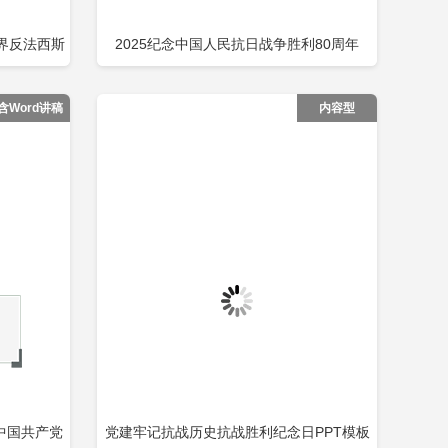
世界反法西斯
2025纪念中国人民抗日战争胜利80周年
即下载
立即下载
添加收藏
包含
PPT铭记历史砥砺前行党课包含
含Word讲稿
内容型
中国共产党
党建牢记抗战历史抗战胜利纪念日PPT模板