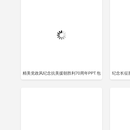
精美党政风纪念抗美援朝胜利70周年PPT.包
纪念长征
立即下载
添加收藏
添
含
神永放光