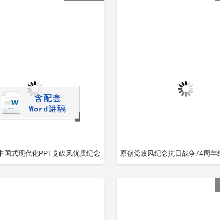
中国式现代化PPT党政风优质纪念
原创党政风纪念抗日战争74周年
立即下载
立
加收藏
添加收藏
小平诞辰120周年党课包含
利PPT模板-版权可商用