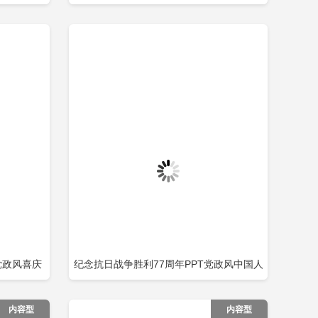
即下载
立即下载
添加收藏
包含
T党政风喜庆
纪念抗日战争胜利77周年PPT党政风中国人
即下载
立即下载
添加收藏
三周年党课
民抗日战争暨世界反法西斯战争胜利77周年
内容型
内容型
纪念日课件模板包含