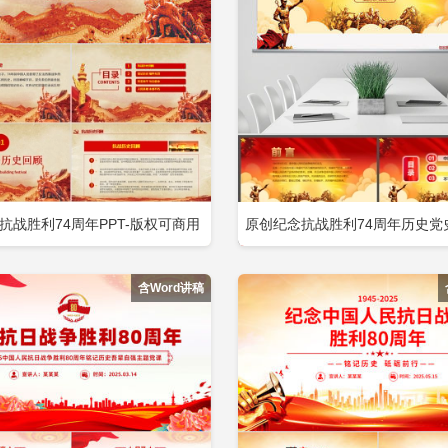
pt
2026建党周年学习党史ppt
2026全民国家安全教育日10
2026跟党走一百周年ppt
2026全民国家安全教育10周年ppt
2025二十届四中全会精神微党课ppt课件
抗战胜利74周年PPT-版权可商用
原创纪念抗战胜利74周年历史党史
立即下载
立
加收藏
添加收藏
包含
模板-版权可商用包含
含Word讲稿