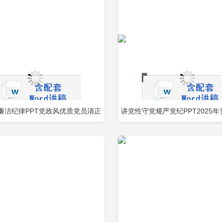
t
2026中央八项规定精神贯彻落实ppt
2026中央八项规定精
2026违反中央八项规定精神类型ppt
2026中央八项规定精神p
2026中央八项规定精神宣导ppt
2026违反中央八项规定精神案例
2026中央八项规定精神宣贯ppt
2026中央八项规定精神及实
t
2026讲解中央八项规定精神ppt
2026中央八项规定精神解
廉洁纪律PPT党政风优质党员清正
讲党性守党规严党纪PPT2025
立即下载
立
加收藏
添加收藏
廉洁党纪学习教育党课包含
政专题党课PPT包含