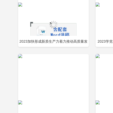
2023加快形成新质生产力着力推动高质量发
2023学
立即下载
添加收藏
添
展PPT精品风党员干部学习教育专题党课
党史学习
PPT包含