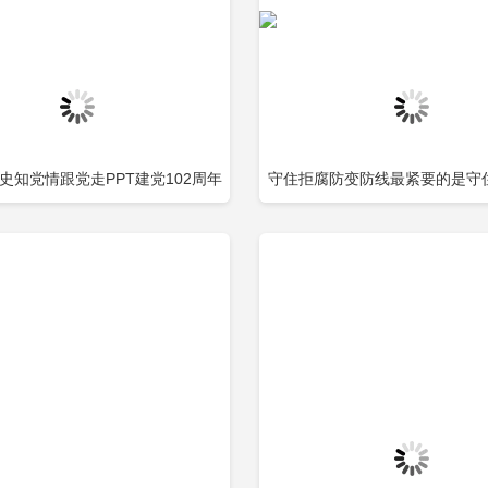
党史知党情跟党走PPT建党102周年
守住拒腐防变防线最紧要的是守住
立即下载
立
加收藏
添加收藏
教育七一建党节专题党课PPT包含
精品党员干部反腐倡廉教育党课