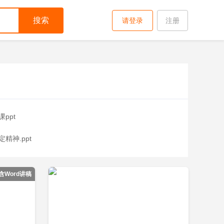
搜索
请登录
注册
ppt
精神.ppt
即下载
立即下载
添加收藏
座ppt
含Word讲稿
项规定精神及其典型案例ppt
关解读PPT课件