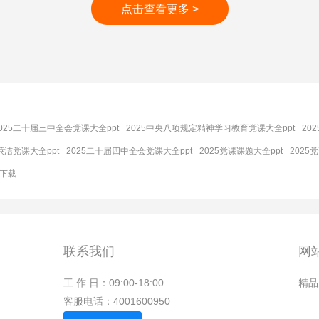
点击查看更多
>
025二十届三中全会党课大全ppt
2025中央八项规定精神学习教育党课大全ppt
20
5廉洁党课大全ppt
2025二十届四中全会党课大全ppt
2025党课课题大全ppt
2025
全下载
联系我们
网
工 作 日：09:00-18:00
精品
客服电话：
4001600950