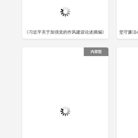
《习近平关于加强党的作风建设论述摘编》
坚守廉洁
立即下载
添加收藏
添
（一）PPT蓝色优质作风建设专题党课包含
于律己做
内容型