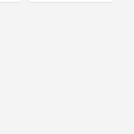
部思想根基
的纪律规矩做政治上的明白人专题党课PPT
模板包含