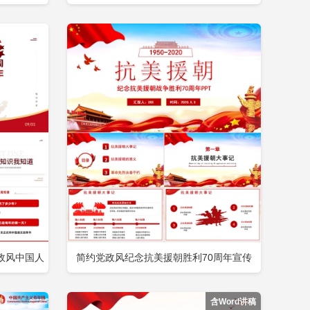
即下载
立即下载
添加收藏
的表率PPT庆祝建党100周年专题党课党性
教育专题辅导课件包含
政风中国人
简约党政风纪念抗美援朝胜利70周年宣传
即下载
立即下载
添加收藏
利77周年
PPT模板包含
含Word讲稿