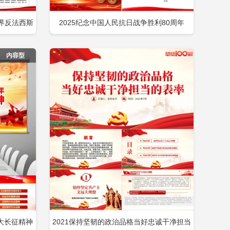
世界反法西斯
2025纪念中国人民抗日战争胜利80周年
即下载
立即下载
添加收藏
包含
PPT铭记历史砥砺前行党课包含
内容型
大长征精神
2021保持坚韧的政治品格当好忠诚干净担当