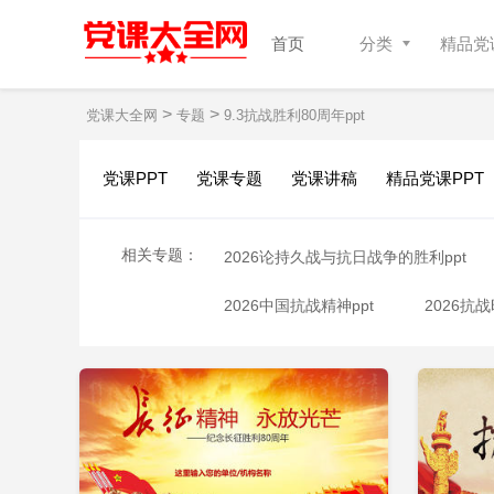
首页
分类
精品党课
>
>
党课大全网
专题
9.3抗战胜利80周年ppt
党课PPT
党课专题
党课讲稿
精品党课PPT
相关专题：
2026论持久战与抗日战争的胜利ppt
2026中国抗战精神ppt
2026抗
立即下载
添加收藏
添
2026党课一百零五周年ppt
202
2026建党周年学习党史ppt
202
强国有我74周年ppt
2026全民国