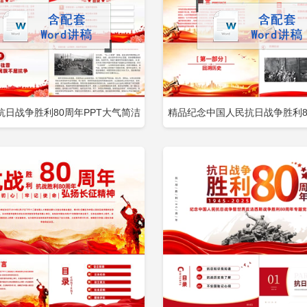
抗日战争胜利80周年PPT大气简洁
精品纪念中国人民抗日战争胜利80
立即下载
立
加收藏
添加收藏
记历史吾辈自强党课下载包含
铭记历史砥砺前行党课下载