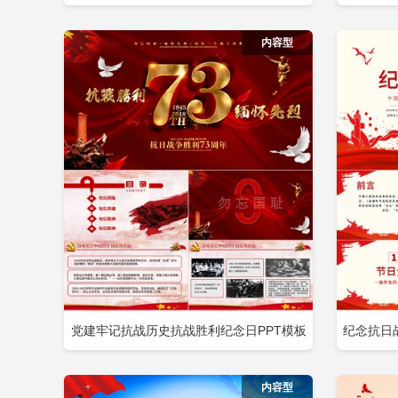
立即下载
添加收藏
添
党政风专题党课PPT包含
神永放光
内容型
党建牢记抗战历史抗战胜利纪念日PPT模板
纪念抗日
立即下载
添加收藏
添
包含
民抗日战
内容型