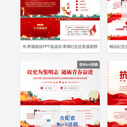
长津湖战役PPT血战长津湖纪念抗美援朝胜
精品纪念
立即下载
添加收藏
添
利71周年缅怀志愿军英雄激发奋进力量专题
铭
含Word讲稿
党课PPT包含