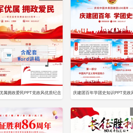
军优属拥政爱民PPT党政风优质纪念
庆建团百年学团史知识PPT党政
立即下载
立
加收藏
添加收藏
拥运动80周年专题党课PPT包含
共青团团史100周年专题党课PP