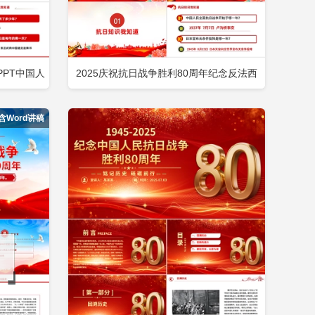
PT中国人
2025庆祝抗日战争胜利80周年纪念反法西
即下载
立即下载
添加收藏
利80周年
斯战争胜利专题党课PPT课件下载包含
含Word讲稿