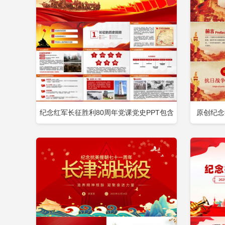
2026全民国家安全教育10周年ppt党课
2026100周年纪律军队党课ppt
纪念红军长征胜利80周年党课党史PPT包含
原创纪念
立即下载
添加收藏
添