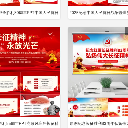
战争胜利80周年PPT中国人民抗日
2025纪念中国人民抗日战争暨
立即下载
立
加收藏
添加收藏
界反法西斯战争胜利80周年纪念日
战争胜利80周年PPT党课
课件包含
胜利85周年PPT党政风庄严长征精
原创纪念长征胜利83周年弘扬伟