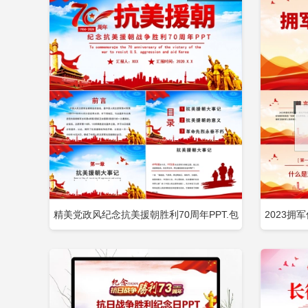
精美党政风纪念抗美援朝胜利70周年PPT.包
2023拥
立即下载
添加收藏
添
含
延安双