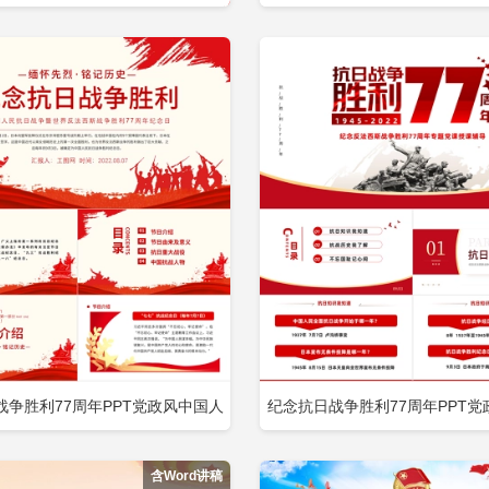
立即下载
立
加收藏
添加收藏
芒缅怀革命先烈重温峥嵘岁月建党
PPT-版权可商用包含
百年专题党课PPT包含
战争胜利77周年PPT党政风中国人
纪念抗日战争胜利77周年PPT党
立即下载
立
加收藏
添加收藏
争暨世界反法西斯战争胜利77周年
民抗日战争暨世界反法西斯战争胜
含Word讲稿
纪念日课件模板包含
纪念日课件模板包含