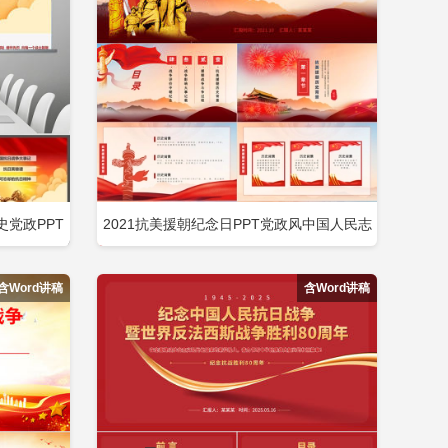
pt模板
2026全民国家安全教育10周年ppt
t
2026讲党史抗日战争PPT
党政PPT
2021抗美援朝纪念日PPT党政风中国人民志
即下载
立即下载
添加收藏
愿军出国作战胜利71周年党课PPT包含
含Word讲稿
含Word讲稿